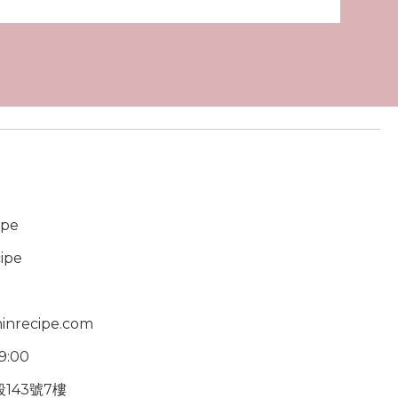
ipe
ipe
inrecipe.com
19:00
143號7樓