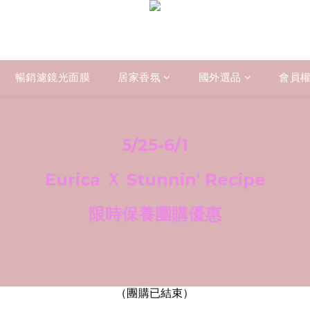
暢銷濾鏡光面膜
居家香氛
國外選品
會員
5/25-6/1
Eurica Ｘ Stunnin' Recipe
限時保養團購優惠
（團購已結束）