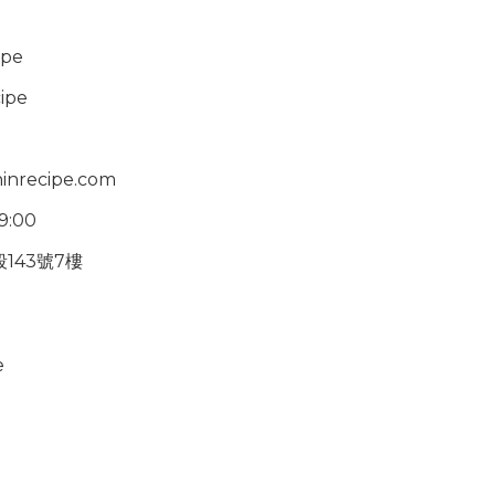
ipe
ipe
inrecipe.com
19:00
143號7樓
e