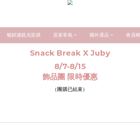
暢銷濾鏡光面膜
居家香氛
國外選品
會員
Snack Break X Juby
8/7-8/15
飾品團 限時優惠
（團購已結束）