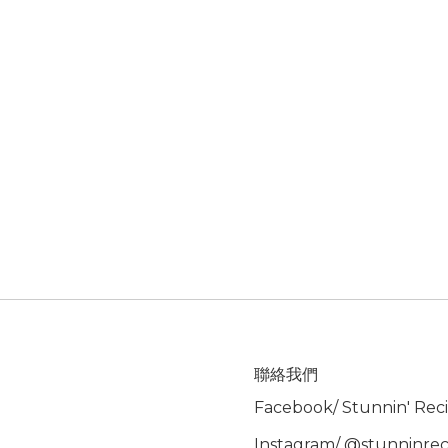
聯絡我們
Facebook/
Stunnin' Rec
Instagram/
@stunninrec