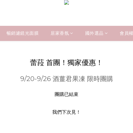
暢銷濾鏡光面膜
居家香氛
國外選品
會員
蕾菈 首團！獨家優惠！
9/20-9/26 酒薑君果凍 限時團購
團購已結束
我們下次見！