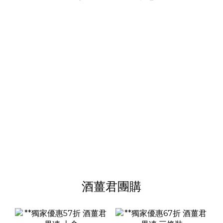
酒薑君團購