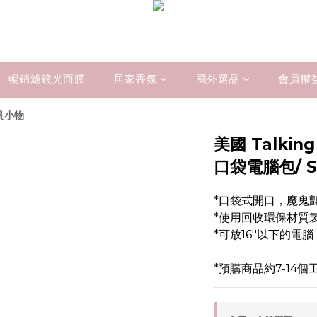
暢銷濾鏡光面膜
居家香氛
國外選品
會員權
文具小物
美國 Talking
口袋電腦包/ S
*口袋式開口，魔鬼
*使用回收環保材質
*可放16''以下的電腦
*預購商品約7-14