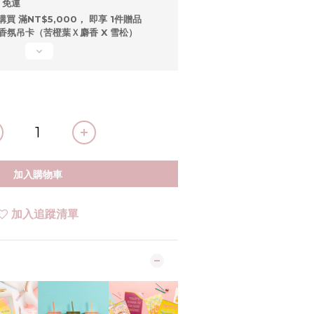
 免運
購買 滿NT$5,000， 即享 1件贈品
ipe 香氛吊卡（苦橙葉Ｘ麝香 X 雪松）
加入購物車
加入追蹤清單