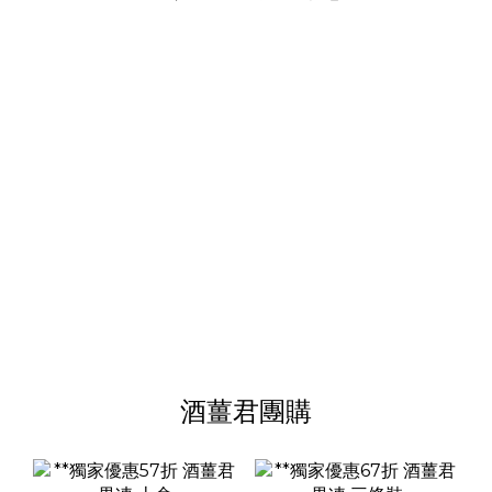
酒薑君團購