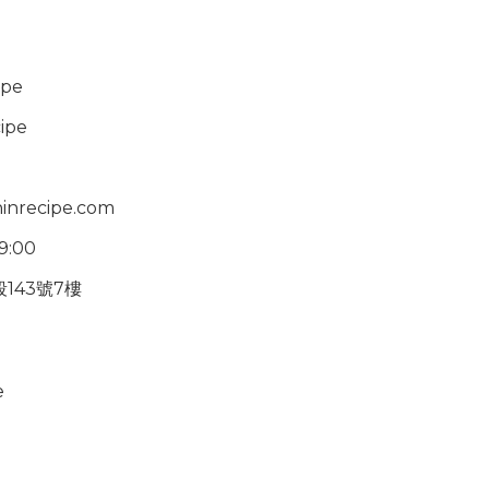
ipe
ipe
inrecipe.com
19:00
143號7樓
e