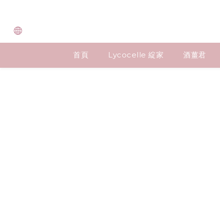
首頁
Lycocelle 綻家
酒薑君