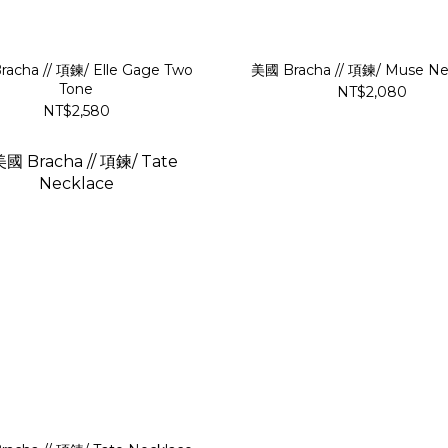
acha // 項鍊/ Elle Gage Two
美國 Bracha // 項鍊/ Muse Ne
Tone
NT$2,080
NT$2,580