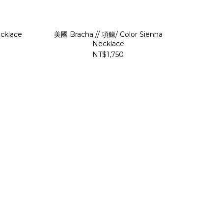
cklace
美國 Bracha // 項鍊/ Color Sienna
Necklace
NT$1,750