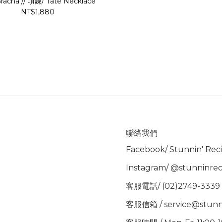
acha // 項鍊/ Tate Necklace
NT$1,880
聯絡我們
Facebook/
Stunnin' Rec
Instagram/
@stunninrec
客服電話/ (02)2749-3339
客服信箱 / service@stunn