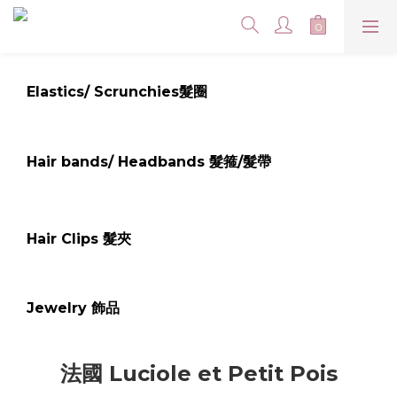
Elastics/ Scrunchies髮圈
Hair bands/ Headbands 髮箍/髮帶
Hair Clips 髮夾
Jewelry 飾品
法國 Luciole et Petit Pois