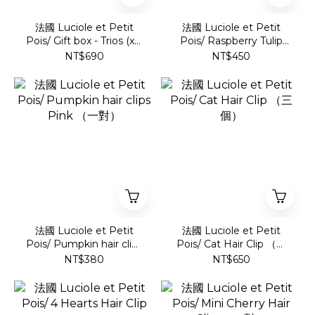
法國 Luciole et Petit
法國 Luciole et Petit
Pois/ Gift box - Trios (x3)
Pois/ Raspberry Tulip
- Mushrooms &
hair clips（一對）
NT$690
NT$450
Butterfly
法國 Luciole et Petit
法國 Luciole et Petit
Pois/ Pumpkin hair clips
Pois/ Cat Hair Clip （三
Pink （一對）
個）
NT$380
NT$650