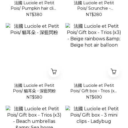
法國 Luciole et Petit
法國 Luciole et Petit
Pois/ Pumpkin hair clips
Pois/ Scrunchie -
Pink （一對）
Scottish red
NT$380
NT$280
法國 Luciole et Petit
法國 Luciole et Petit
Pois/ 貓耳朵 - 深藍閃粉
Pois/ Gift box - Trios (x3)
- Beige rainbows &
NT$580
NT$690
Beige hot air balloon