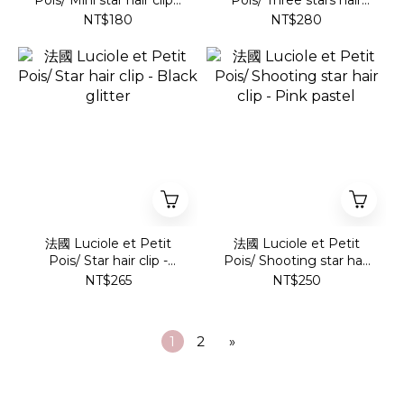
Pois/ Mini star hair clip -
Pois/ Three stars hair
Gold glitter
clip - Raspberry
NT$180
NT$280
法國 Luciole et Petit
法國 Luciole et Petit
Pois/ Star hair clip -
Pois/ Shooting star hair
Black glitter
clip - Pink pastel
NT$265
NT$250
1
2
»