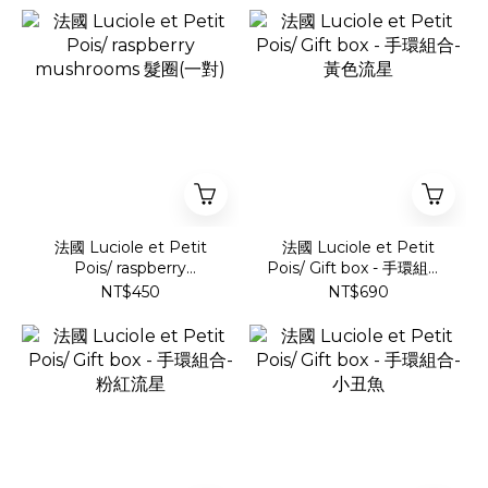
法國 Luciole et Petit
法國 Luciole et Petit
Pois/ raspberry
Pois/ Gift box - 手環組合-
mushrooms 髮圈(一對)
黃色流星
NT$450
NT$690