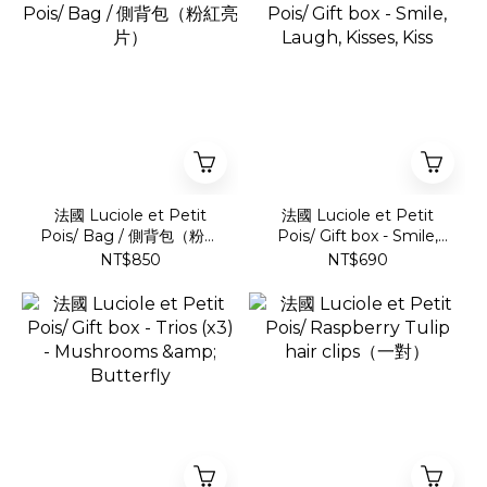
法國 Luciole et Petit
法國 Luciole et Petit
Pois/ Bag / 側背包（粉紅
Pois/ Gift box - Smile,
亮片）
Laugh, Kisses, Kiss
NT$850
NT$690