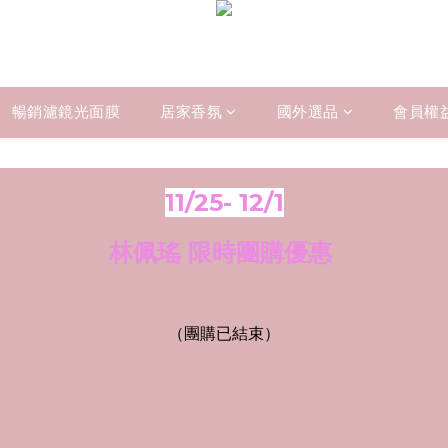
暢銷濾鏡光面膜
居家香氛
國外選品
會員權
11/25- 12/1
林佩瑤 限時團購優惠
（團購已結束）