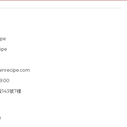
ipe
ipe
inrecipe.com
19:00
143號7樓
e