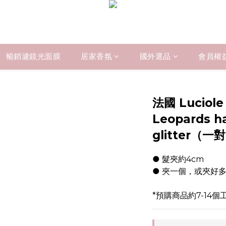
暢銷濾鏡光面膜
居家香氛
國外選品
會員權
法國 Luciole 
Leopards hai
glitter（一
● 髮夾約4cm
● 夾一個，或夾好
*預購商品約7-14