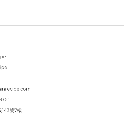
ipe
ipe
inrecipe.com
19:00
143號7樓