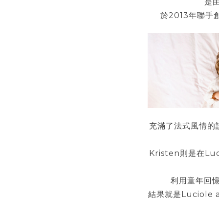
是
於
年聯手
2013
充滿了法式風情的
則是在
Kristen
Luc
利用童年回
結果就是
Luciole 