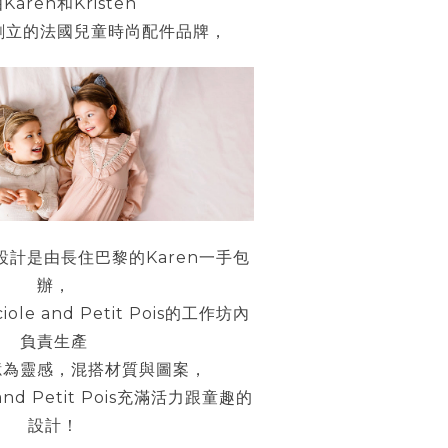
由
和
Karen
Kristen
創立的法國兒童時尚配件品牌，
設計是由長住巴黎的
一手包
Karen
辦，
的工作坊內
iole and Petit Pois
負責生產
憶為靈感，混搭材質與圖案，
充滿活力跟童趣的
and Petit Pois
設計！