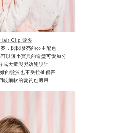
髮夾
Hair Clip
圖案，閃閃發亮的公主配色
都可以讓小寶貝的造型可愛加分
分成大童與嬰幼兒設計
嫩的髮質也不受拉扯傷害
們較細軟的髮質也適用