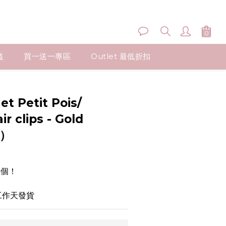
益
買一送一專區
Outlet 最低折扣
et Petit Pois/
r clips - Gold
對）
多個！
個工作天發貨