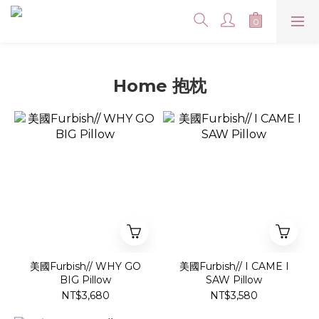
Home 抱枕
美國Furbish// WHY GO
美國Furbish// I CAME I
BIG Pillow
SAW Pillow
NT$3,680
NT$3,580