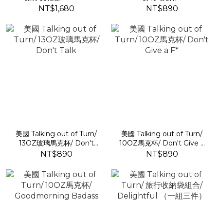
Party（一組三件）
NT$1,680
NT$890
美國 Talking out of Turn/
美國 Talking out of Turn/
13OZ玻璃馬克杯/ Don't
10OZ馬克杯/ Don't Give a
Talk
F*
NT$890
NT$890