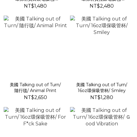
Rising Scallops
Ethereal Moon
NT$1,480
NT$2,480
美國 Talking out of Turn/
美國 Talking out of Turn/
隨行毯/ Animal Print
16oz環保吸管杯/ Smiley
NT$2,650
NT$1,280