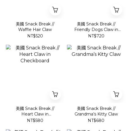
美國 Snack Break //
美國 Snack Break //
Waffle Hair Claw
Friendly Dogs Claw in
Brown
NT$520
NT$720
美國 Snack Break //
美國 Snack Break //
Heart Claw in
Grandma’s Kitty Claw
Checkboard
NT$580
NT$680