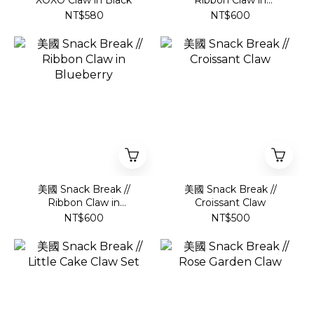
XOXO Claw in Black
Ribbon Claw in
Strawberry
NT$580
NT$600
美國 Snack Break //
美國 Snack Break //
Ribbon Claw in
Croissant Claw
Blueberry
NT$600
NT$500