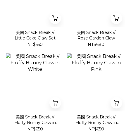
美國 Snack Break //
美國 Snack Break //
Little Cake Claw Set
Rose Garden Claw
NT$550
NT$680
美國 Snack Break //
美國 Snack Break //
Fluffy Bunny Claw in
Fluffy Bunny Claw in
White
Pink
NT$650
NT$650