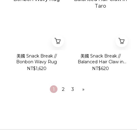
美國 Snack Break //
美國 Snack Break //
Bonbon Wavy Rug
Balanced Hair Claw in
Taro
NT$1,620
NT$620
1
2
3
»