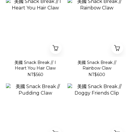
美國 Snack Break // I
美國 Snack Break //
Heart You Hair Claw
Rainbow Claw
NT$560
NT$600