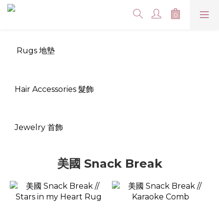
Rugs 地墊
Hair Accessories 髮飾
Jewelry 首飾
美國 Snack Break