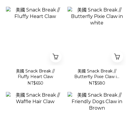
美國 Snack Break //
美國 Snack Break //
Fluffy Heart Claw
Butterfly Pixie Claw in
white
NT$650
NT$580