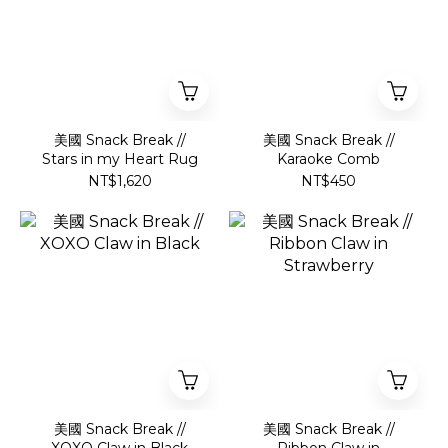
美國 Snack Break //
美國 Snack Break //
Stars in my Heart Rug
Karaoke Comb
NT$1,620
NT$450
美國 Snack Break //
美國 Snack Break //